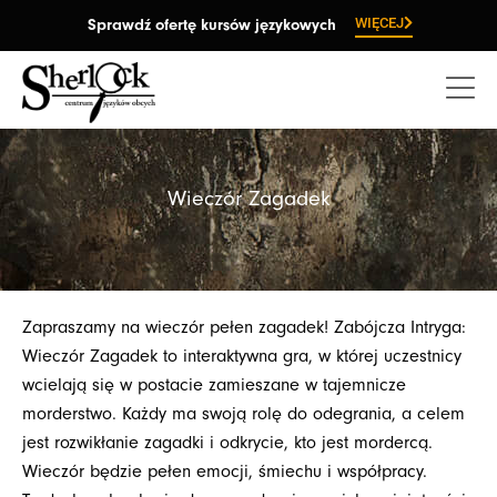
Przejdź
WIĘCEJ
Sprawdź ofertę kursów językowych
do
treści
Wieczór Zagadek
Zapraszamy na wieczór pełen zagadek! Zabójcza Intryga:
Wieczór Zagadek to interaktywna gra, w której uczestnicy
wcielają się w postacie zamieszane w tajemnicze
morderstwo. Każdy ma swoją rolę do odegrania, a celem
jest rozwikłanie zagadki i odkrycie, kto jest mordercą.
Wieczór będzie pełen emocji, śmiechu i współpracy.