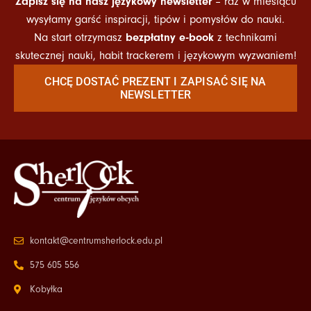
Zapisz się na nasz językowy newsletter
– raz w miesiącu
wysyłamy garść inspiracji, tipów i pomysłów do nauki.
bezpłatny e-book
Na start otrzymasz
z technikami
skutecznej nauki, habit trackerem i językowym wyzwaniem!
CHCĘ DOSTAĆ PREZENT I ZAPISAĆ SIĘ NA
NEWSLETTER
kontakt@centrumsherlock.edu.pl
575 605 556
Kobyłka