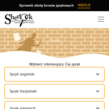
Przejdź
WIĘCEJ
Sprawdź ofertę kursów językowych
do
treści
Cennik
Wybierz interesujący Cię język
Język angielski
Język hiszpański
Język niemiecki