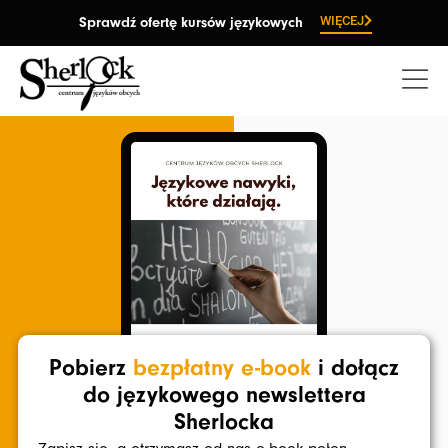
Przejdź
WIĘCEJ
Sprawdź ofertę kursów językowych
do
treści
Pobierz
bezpłatny e-book
i dołącz
do językowego newslettera
Sherlocka