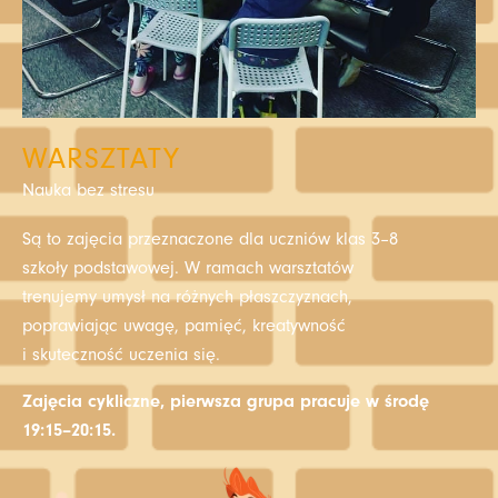
WARSZTATY
Nauka bez stresu
Są to zajęcia przeznaczone dla uczniów klas 3–8
szkoły podstawowej. W ramach warsztatów
trenujemy umysł na różnych płaszczyznach,
poprawiając uwagę, pamięć, kreatywność
i skuteczność uczenia się.
Zajęcia cykliczne, pierwsza grupa pracuje w środę
19:15–20:15.