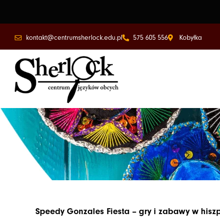
Przejdź
do
treści
kontakt@centrumsherlock.edu.pl
575 605 556
Kobyłka
Speedy Gonzales Fiesta – gry i zabawy w hisz