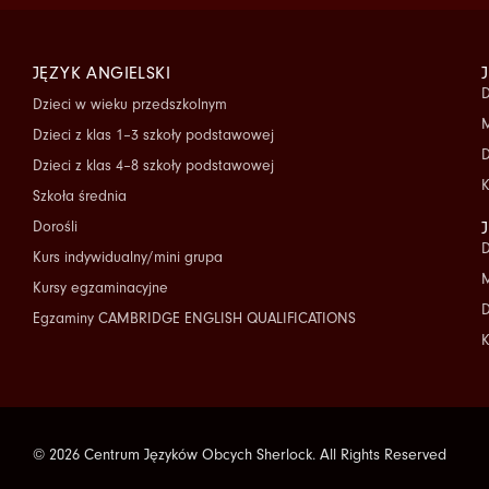
JĘZYK ANGIELSKI
D
Dzieci w wieku przedszkolnym
M
Dzieci z klas 1–3 szkoły podstawowej
D
Dzieci z klas 4–8 szkoły podstawowej
K
Szkoła średnia
Dorośli
D
Kurs indywidualny/mini grupa
M
Kursy egzaminacyjne
D
Egzaminy CAMBRIDGE ENGLISH QUALIFICATIONS
K
© 2026 Centrum Języków Obcych Sherlock. All Rights Reserved