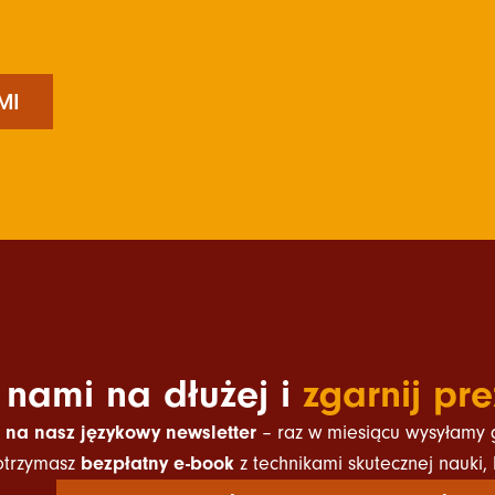
MI
 nami na dłużej i
zgarnij pre
ę na nasz językowy newsletter
– raz w miesiącu wysyłamy ga
 otrzymasz
bezpłatny e-book
z technikami skutecznej nauki