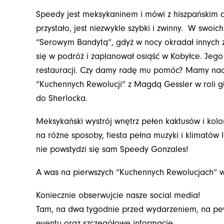
Speedy jest meksykaninem i mówi z hiszpańskim 
przystało, jest niezwykle szybki i zwinny. W swoic
“Serowym Bandytą”, gdyż w nocy okradał innych z
się w podróż i zaplanował osiąść w Kobyłce. Jeg
restauracji. Czy damy radę mu pomóc? Mamy nadzi
“Kuchennych Rewolucji” z Magdą Gessler w roli g
do Sherlocka.
Meksykański wystrój wnętrz pełen kaktusów i kolo
na różne sposoby, fiesta pełna muzyki i klimatów la
nie powstydzi się sam Speedy Gonzales!
A was na pierwszych “Kuchennych Rewolucjach” 
Koniecznie obserwujcie nasze social media!
Tam, na dwa tygodnie przed wydarzeniem, na pe
eventu oraz szczegółowe informacje.