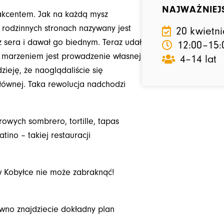
NAJWAŻNIEJ
akcentem. Jak na każdą mysz
h rodzinnych stronach nazywany jest
20 kwietn
 sera i dawał go biednym. Teraz udał
12:00
–15:
o marzeniem jest prowadzenie własnej
4–14 lat
eję, że naoglądaliście się
łównej. Taka rewolucja nadchodzi
rowych sombrero, tortille, tapas
tino – takiej restauracji
w Kobyłce nie może zabraknąć!
wno znajdziecie dokładny plan