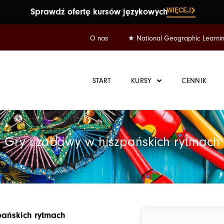
WIĘCEJ
Sprawdź ofertę kursów językowych
O nas
★ National Geographic Learni
START
KURSY
CENNIK
Gry i zabawy w hiszpańskich rytmach
pańskich rytmach