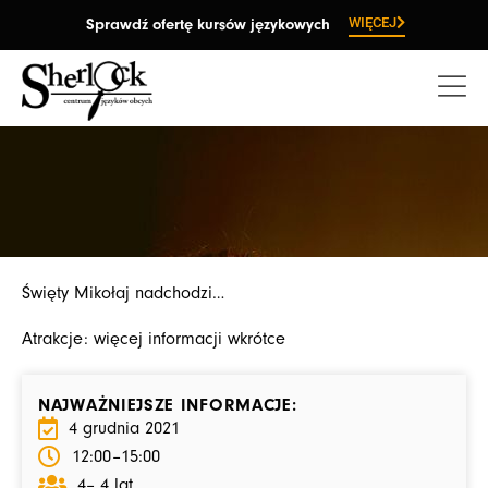
Przejdź
WIĘCEJ
Sprawdź ofertę kursów językowych
do
treści
Święty Mikołaj nadchodzi…
Atrakcje: więcej informacji wkrótce
NAJWAŻNIEJSZE INFORMACJE:
4 grudnia 2021
12:00
–15:00
4– 4 lat