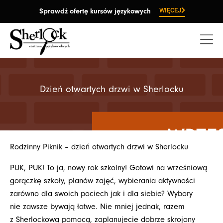
Przejdź
WIĘCEJ
Sprawdź ofertę kursów językowych
do
treści
Dzień otwartych drzwi w Sherlocku
Rodzinny Piknik – dzień otwartych drzwi w Sherlocku
PUK, PUK! To ja, nowy rok szkolny! Gotowi na wrześniową
gorączkę szkoły, planów zajęć, wybierania aktywności
zarówno dla swoich pociech jak i dla siebie? Wybory
nie zawsze bywają łatwe. Nie mniej jednak, razem
z Sherlockową pomocą, zaplanujecie dobrze skrojony