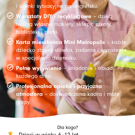
i scenki sytuacyjne po angielsku.
Warsztaty DIY i recyklingowe
– dzieci
tworzą własne makiety, sklepy, szkoły,
biblioteki i parki
Karta mieszkańca Mini Metropolis
– każde
dziecko zbiera słówka, zadania i wyrażenia
w specjalnym dzienniku.
Pełne wyżywienie
– śniadanie i obiad
każdego dnia.
Profesjonalna opieka i przyjazna
atmosfera
– doświadczona kadra i małe
grupy.
Dla kogo?
Dzieci w wieku 6–12 lat