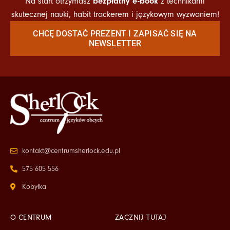
bezpłatny e-book
Na start otrzymasz
z technikami
skutecznej nauki, habit trackerem i językowym wyzwaniem!
CHCĘ DOSTAĆ PREZENT I ZAPISAĆ SIĘ NA
NEWSLETTER
kontakt@centrumsherlock.edu.pl
575 605 556
Kobyłka
O CENTRUM
ZACZNIJ TUTAJ