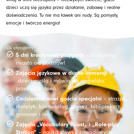
dzieci uczą się języka przez działanie, zabawę i realne
doświadczenia. Tu nie ma ławek ani nudy. Są pomysły,
emocje i twórcza energia!
Co oferujemy?
5 dni kreatywnej przygody
– budujemy
miasto od podstaw!
Zajęcia językowe w duchu immersji
–
dzieci myślą i mówią po angielsku
przez cały dzień.
Codziennie nowi goście specjalni
– strażak,
dietetyk, kosmetolog, stolarz, bibliotekarz,
groomer i inni!
Zajęcia „Vocabulary Boost„ i „Role-play
Station”
– nauka słówek zawodowych