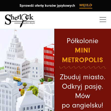
Przejdź
WIĘCEJ
Sprawdź ofertę kursów językowych
do
treści
Półkolonie
MINI
METROPOLIS
Zbuduj miasto.
Odkryj pasję.
Mów
po angielsku!