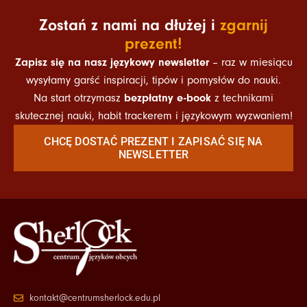
Zostań z nami na dłużej i
zgarnij
prezent!
Zapisz się na nasz językowy newsletter
– raz w miesiącu
wysyłamy garść inspiracji, tipów i pomysłów do nauki.
bezpłatny e-book
Na start otrzymasz
z technikami
skutecznej nauki, habit trackerem i językowym wyzwaniem!
CHCĘ DOSTAĆ PREZENT I ZAPISAĆ SIĘ NA
NEWSLETTER
kontakt@centrumsherlock.edu.pl