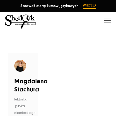
Przejdź
WIĘCEJ
Sprawdź ofertę kursów językowych
do
treści
Magdalena
Stachura
lektorka
języka
niemieckiego