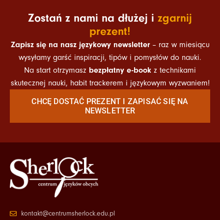
Zostań z nami na dłużej i
zgarnij
prezent!
Zapisz się na nasz językowy newsletter
– raz w miesiącu
wysyłamy garść inspiracji, tipów i pomysłów do nauki.
bezpłatny e-book
Na start otrzymasz
z technikami
skutecznej nauki, habit trackerem i językowym wyzwaniem!
CHCĘ DOSTAĆ PREZENT I ZAPISAĆ SIĘ NA
NEWSLETTER
kontakt@centrumsherlock.edu.pl