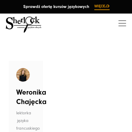
Przejdź
WIĘCEJ
Sprawdź ofertę kursów językowych
do
treści
Weronika
Chajęcka
lektorka
języka
francuskiego