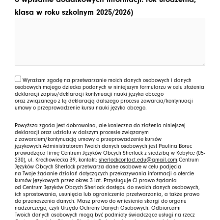
klasa w roku szkolnym 2025/2026)
Wyrażam zgodę na przetwarzanie moich danych osobowych i danych
osobowych mojego dziecka podanych w niniejszym formularzu w celu złożenia
deklaracji zapisu/deklaracji kontynuacji nauki języka obcego
oraz związanego z tą deklaracją dalszego procesu zawarcia/kontynuacji
umowy o przeprowadzenie kursu nauki języka obcego.
Powyższa zgoda jest dobrowolna, ale konieczna do złożenia niniejszej
deklaracji oraz udziału w dalszym procesie związanym
z zawarciem/kontynuacją umowy o przeprowadzenie kursów
językowych.Administratorem Twoich danych osobowych jest Paulina Boruc
prowadząca firmę Centrum Języków Obcych Sherlock z siedzibą w Kobyłce (05-
230), ul. Krechowiecka 39, kontakt:
sherlockcontact.edu@gmail.com
.Centrum
Języków Obcych Sherlock przetwarza dane osobowe w celu podjęcia
na Twoje żądanie działań dotyczących przekazywania informacji o ofercie
kursów językowych przez okres 3 lat. Przysługuje Ci prawo żądania
od Centrum Języków Obcych Sherlock dostępu do swoich danych osobowych,
ich sprostowania, usunięcia lub ograniczenia przetwarzania, a także prawo
do przenoszenia danych. Masz prawo do wniesienia skargi do organu
nadzorczego, czyli Urzędu Ochrony Danych Osobowych. Odbiorcami
Twoich danych osobowych mogą być podmioty świadczące usługi na rzecz