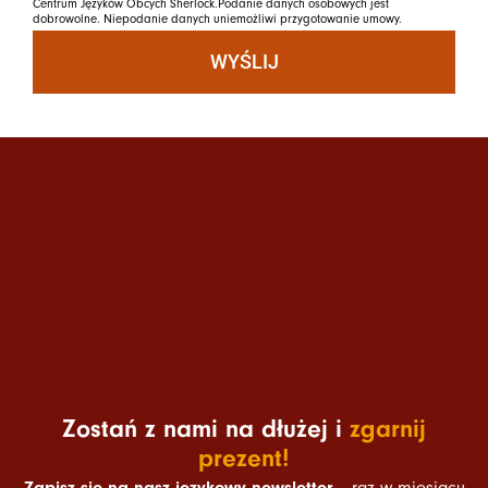
Centrum Języków Obcych Sherlock.Podanie danych osobowych jest
dobrowolne. Niepodanie danych uniemożliwi przygotowanie umowy.
WYŚLIJ
Zostań z nami na dłużej i
zgarnij
prezent!
Zapisz się na nasz językowy newsletter
– raz w miesiącu