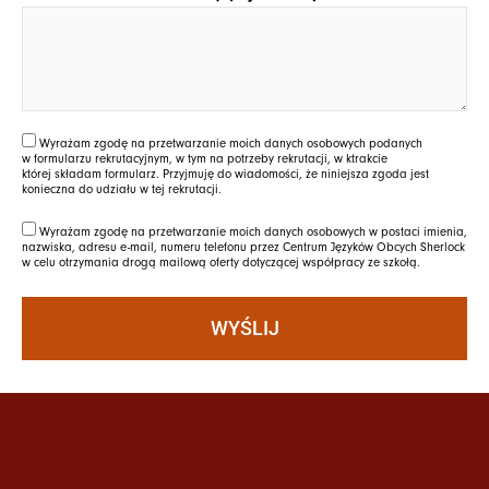
Wyrażam zgodę na przetwarzanie moich danych osobowych podanych
w formularzu rekrutacyjnym, w tym na potrzeby rekrutacji, w ktrakcie
której składam formularz. Przyjmuję do wiadomości, że niniejsza zgoda jest
konieczna do udziału w tej rekrutacji.
Wyrażam zgodę na przetwarzanie moich danych osobowych w postaci imienia,
nazwiska, adresu e-mail, numeru telefonu przez Centrum Języków Obcych Sherlock
w celu otrzymania drogą mailową oferty dotyczącej współpracy ze szkołą.
WYŚLIJ