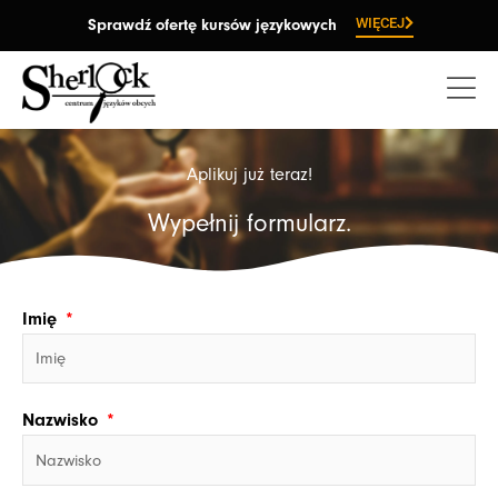
Przejdź
WIĘCEJ
Sprawdź ofertę kursów językowych
do
treści
Aplikuj już teraz!
Wypełnij formularz.
Imię
Nazwisko