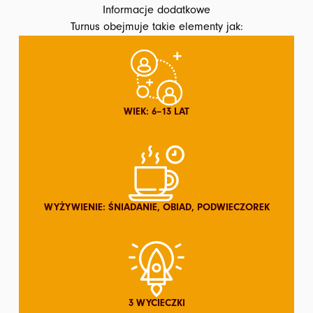
Informacje dodatkowe
Turnus obejmuje takie elementy jak:
WIEK: 6–13 LAT
WYŻYWIENIE: ŚNIADANIE, OBIAD, PODWIECZOREK
3 WYCIECZKI