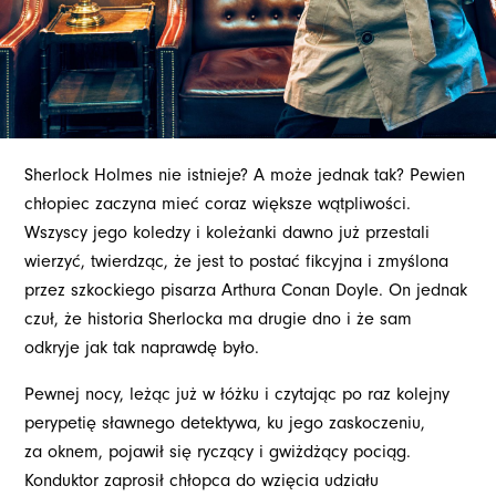
Sherlock Holmes nie istnieje? A może jednak tak? Pewien
chłopiec zaczyna mieć coraz większe wątpliwości.
Wszyscy jego koledzy i koleżanki dawno już przestali
wierzyć, twierdząc, że jest to postać fikcyjna i zmyślona
przez szkockiego pisarza Arthura Conan Doyle. On jednak
czuł, że historia Sherlocka ma drugie dno i że sam
odkryje jak tak naprawdę było.
Pewnej nocy, leżąc już w łóżku i czytając po raz kolejny
perypetię sławnego detektywa, ku jego zaskoczeniu,
za oknem, pojawił się ryczący i gwiżdżący pociąg.
Konduktor zaprosił chłopca do wzięcia udziału