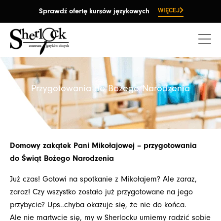
Przejdź
WIĘCEJ
Sprawdź ofertę kursów językowych
do
treści
Przygotowania do Bożego Narodzenia
Domowy zakątek Pani Mikołajowej – przygotowania
do Świąt Bożego Narodzenia
Już czas! Gotowi na spotkanie z Mikołajem? Ale zaraz,
zaraz! Czy wszystko zostało już przygotowane na jego
przybycie? Ups..chyba okazuje się, że nie do końca.
Ale nie martwcie się, my w Sherlocku umiemy radzić sobie