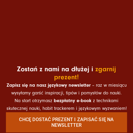
Zostań z nami na dłużej i
zgarnij
prezent!
Zapisz się na nasz językowy newsletter
– raz w miesiącu
wysyłamy garść inspiracji, tipów i pomysłów do nauki.
bezpłatny e-book
Na start otrzymasz
z technikami
skutecznej nauki, habit trackerem i językowym wyzwaniem!
CHCĘ DOSTAĆ PREZENT I ZAPISAĆ SIĘ NA
NEWSLETTER