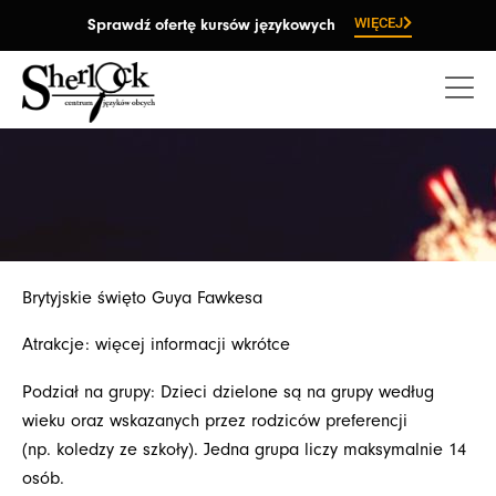
Przejdź
WIĘCEJ
Sprawdź ofertę kursów językowych
do
treści
Brytyjskie święto Guya Fawkesa
Atrakcje: więcej informacji wkrótce
Podział na grupy: Dzieci dzielone są na grupy według
wieku oraz wskazanych przez rodziców preferencji
(np. koledzy ze szkoły). Jedna grupa liczy maksymalnie 14
osób.